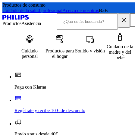
Productos de consumo
Cuidado de la salud profesional
Acerca de nosotros
B2B
Productos
Asistencia
Cuidado de la
Cuidado
Productos para
Sonido y visión
madre y del
personal
el hogar
bebé
Paga con Klarna
Regístrate y recibe 10 € de descuento
Envío gratis desde 40€