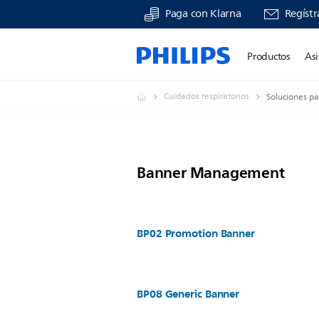
Paga con Klarna
Regístr
Productos
Asi
Cuidados respiratorios
Soluciones p
Banner Management
BP02 Promotion Banner
BP08 Generic Banner