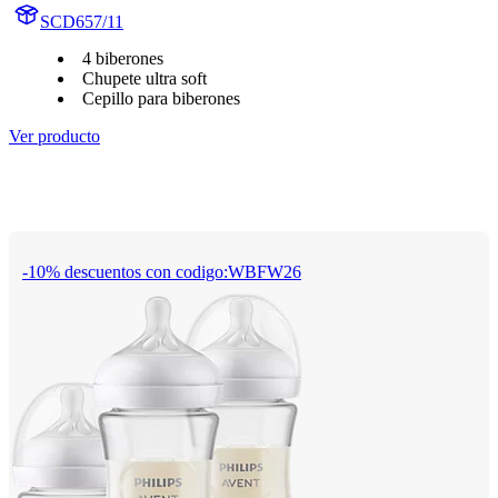
SCD657/11
4 biberones
Chupete ultra soft
Cepillo para biberones
Ver producto
-10% descuentos con codigo:WBFW26