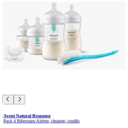
Avent Natural Response
Pack 4 Biberones Airfree, chupete, cepillo