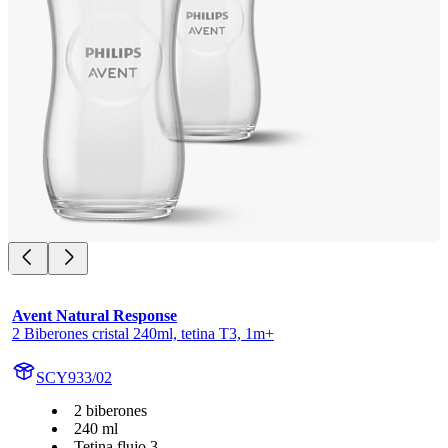
Avent Natural Response
2 Biberones cristal 240ml, tetina T3, 1m+
SCY933/02
2 biberones
240 ml
Tetina flujo 3