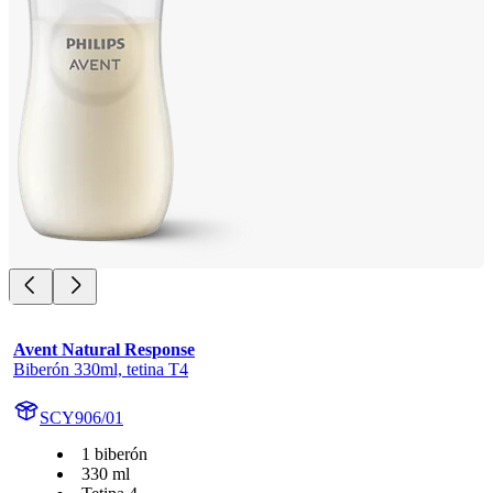
Avent Natural Response
Biberón 330ml, tetina T4
SCY906/01
1 biberón
330 ml