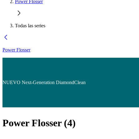
Power Flosser
Todas las series
Power Flosser
NUEVO Next-Generation DiamondClean
Power Flosser
(
4
)