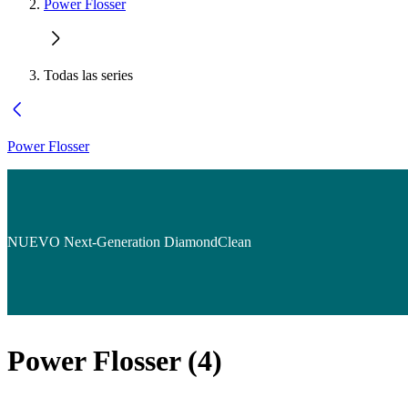
Power Flosser
Todas las series
Power Flosser
NUEVO Next-Generation DiamondClean
Power Flosser
(
4
)