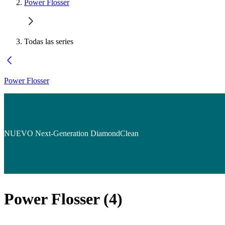
Power Flosser
Todas las series
Power Flosser
NUEVO Next-Generation DiamondClean
Power Flosser
(
4
)