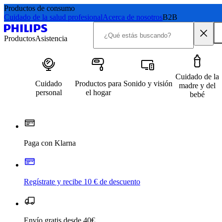
Productos de consumo
Cuidado de la salud profesional
Acerca de nosotros
B2B
Productos
Asistencia
Cuidado de la
Cuidado
Productos para
Sonido y visión
madre y del
personal
el hogar
bebé
Paga con Klarna
Regístrate y recibe 10 € de descuento
Envío gratis desde 40€