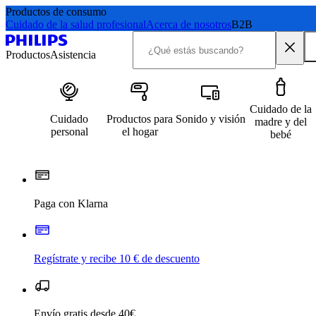
Productos de consumo
Cuidado de la salud profesional
Acerca de nosotros
B2B
Productos
Asistencia
Cuidado de la
Cuidado
Productos para
Sonido y visión
madre y del
personal
el hogar
bebé
Paga con Klarna
Regístrate y recibe 10 € de descuento
Envío gratis desde 40€