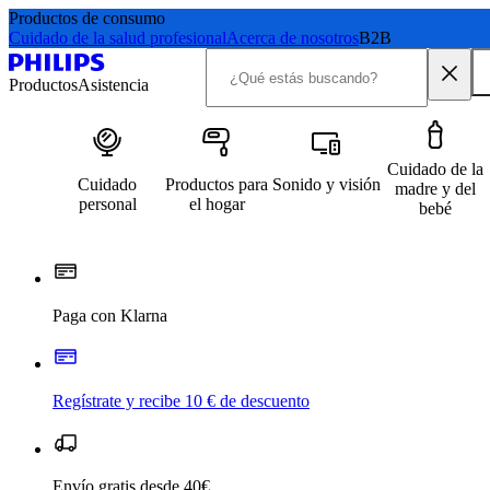
Productos de consumo
Cuidado de la salud profesional
Acerca de nosotros
B2B
Productos
Asistencia
Cuidado de la
Cuidado
Productos para
Sonido y visión
madre y del
personal
el hogar
bebé
Paga con Klarna
Regístrate y recibe 10 € de descuento
Envío gratis desde 40€