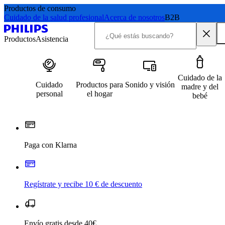
Productos de consumo
Cuidado de la salud profesional
Acerca de nosotros
B2B
Productos
Asistencia
Cuidado de la
Cuidado
Productos para
Sonido y visión
madre y del
personal
el hogar
bebé
Paga con Klarna
Regístrate y recibe 10 € de descuento
Envío gratis desde 40€