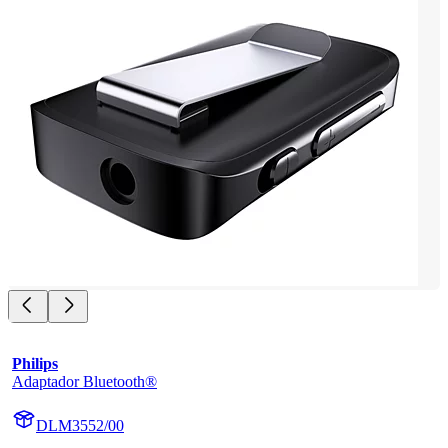
Philips
Adaptador Bluetooth®
DLM3552/00