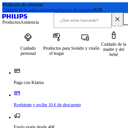
Productos de consumo
Cuidado de la salud profesional
Acerca de nosotros
B2B
Productos
Asistencia
Cuidado de la
Cuidado
Productos para
Sonido y visión
madre y del
personal
el hogar
bebé
Paga con Klarna
Regístrate y recibe 10 € de descuento
Envío gratis desde 40€