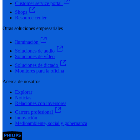
Customer service portal
Shops
Resource center
Otras soluciones empresariales
Iluminación
Soluciones de audio
Soluciones de vídeo
Soluciones de dictado
Monitores para la oficina
Acerca de nosotros
Explorar
Noticias
Relaciones con inversores
Carrera profesional
Innovación
Medioambiente, social y gobernanza