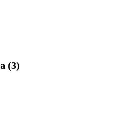
sa
(
3
)