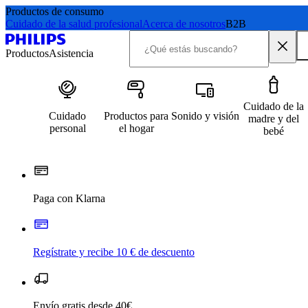
Productos de consumo
Cuidado de la salud profesional
Acerca de nosotros
B2B
Productos
Asistencia
Cuidado de la
Cuidado
Productos para
Sonido y visión
madre y del
personal
el hogar
bebé
Paga con Klarna
Regístrate y recibe 10 € de descuento
Envío gratis desde 40€