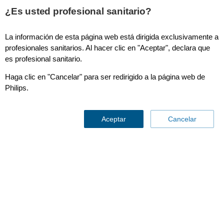
This page is also available in
United States (English)
¿Es usted profesional sanitario?
La información de esta página web está dirigida exclusivamente a
profesionales sanitarios. Al hacer clic en "Aceptar", declara que
es profesional sanitario.
Dynamic Coronary Roadmap
Haga clic en "Cancelar" para ser redirigido a la página web de
Philips.
Nuevo
Aceptar
Cancelar