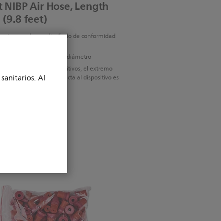
t NIBP Air Hose, Length
(9.8 feet)
nectores se han rediseñado de conformidad
O 80369
nectores miden 5 mm de diámetro
stinguirlo de otros dispositivos, el extremo
sanitarios. Al
evo tubo de PNI que conecta al dispositivo es
oducto