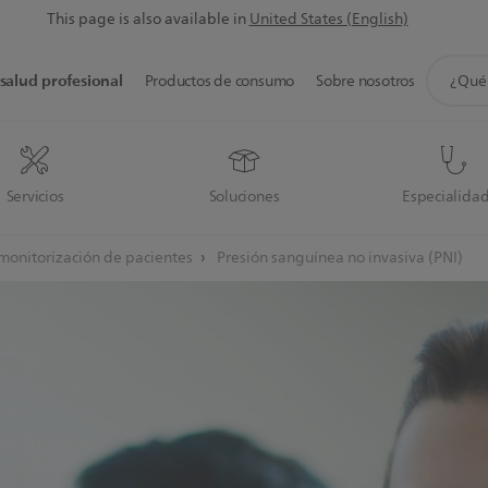
This page is also available in
United States (English)
icono
salud profesional
Productos de consumo
Sobre nosotros
de
soporte
de
búsque
Servicios
Soluciones
Especialida
monitorización de pacientes
Presión sanguínea no invasiva (PNI)