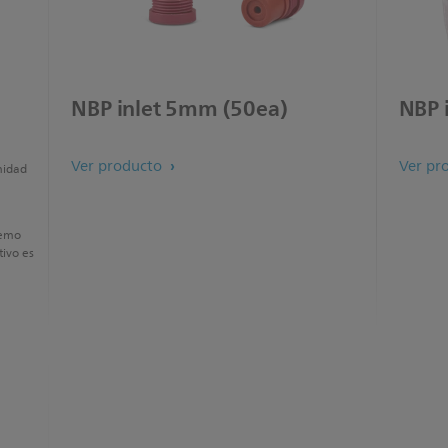
NBP inlet 5mm (50ea)
NBP 
Ver producto
Ver pr
midad
tremo
tivo es