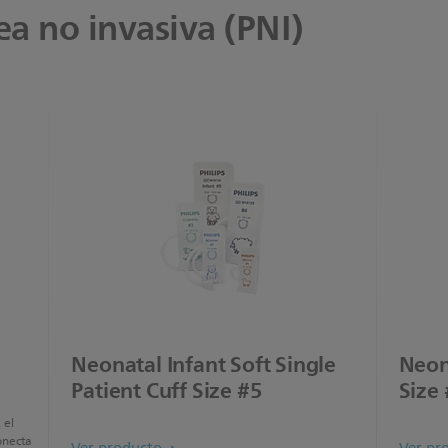
a no invasiva (PNI)
Neonatal Infant Soft Single
Neona
Patient Cuff Size #5
Size
 el
onecta