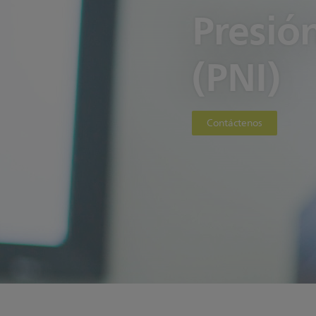
Presió
(PNI)
Contáctenos