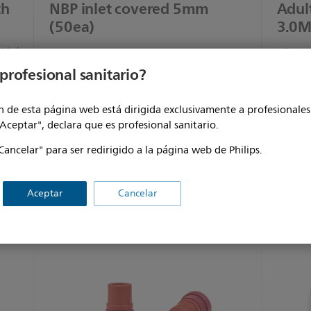
th
NBP inlet covered 5mm
Adul
(50ea)
3.0M 
midad
Los co
con IS
Ver producto
profesional sanitario?
Los co
tremo
Para di
 de esta página web está dirigida exclusivamente a profesionales 
tivo es
del nu
rojo.
"Aceptar", declara que es profesional sanitario.
Cancelar" para ser redirigido a la página web de Philips.
Ver pr
Aceptar
Cancelar