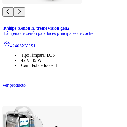
Philips Xenon X-tremeVision gen2
Lámpara de xenón para luces principales de coche
42403XV2S1
Tipo lámpara: D3S
42 V, 35 W
Cantidad de focos: 1
Ver producto