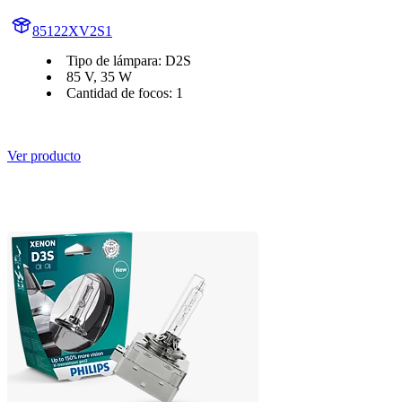
85122XV2S1
Tipo de lámpara: D2S
85 V, 35 W
Cantidad de focos: 1
Ver producto