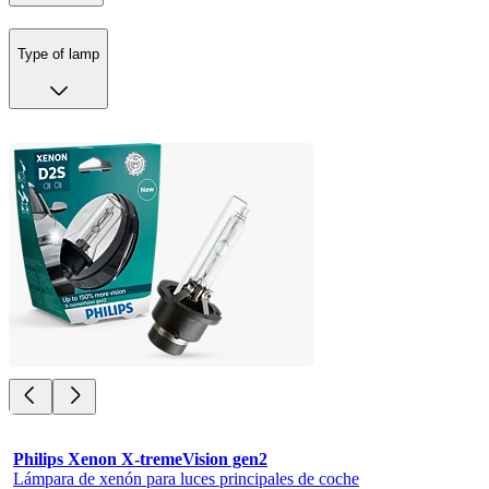
Type of lamp
Philips Xenon X-tremeVision gen2
Lámpara de xenón para luces principales de coche