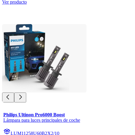
Ver producto
Philips Ultinon Pro6000 Boost
Lámpara para luces principales de coche
LUM11258U60B2X2/10