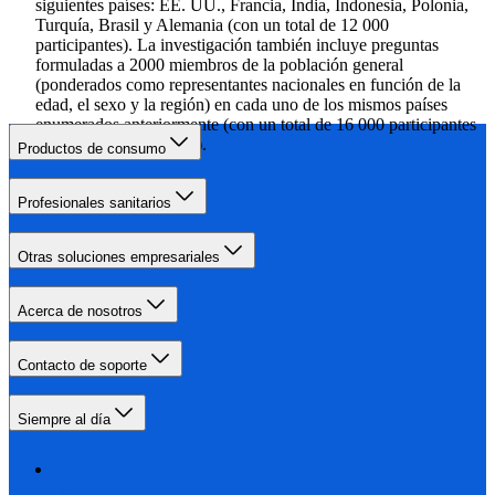
siguientes países: EE. UU., Francia, India, Indonesia, Polonia,
Turquía, Brasil y Alemania (con un total de 12 000
participantes). La investigación también incluye preguntas
formuladas a 2000 miembros de la población general
(ponderados como representantes nacionales en función de la
edad, el sexo y la región) en cada uno de los mismos países
enumerados anteriormente (con un total de 16 000 participantes
de la población general).
Productos de consumo
Profesionales sanitarios
Otras soluciones empresariales
Acerca de nosotros
Contacto de soporte
Siempre al día