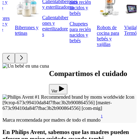
Calientabiber
tores
ones y
he y
Chupetes
Biberones y
Robots de
Vigilab
esterilizadore
do
para recién
tetinas
cocina para
Termóm
s
nacidos y
bebés y
bebés
vajillas
Compartimos el cuidado
Ver
1
Marca recomendada por madres de todo el mundo
En Philips Avent, sabemos que las madres pueden
ofrecer un mejor cuidado cuando tambi...