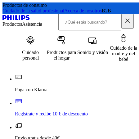
Productos de consumo
Cuidado de la salud profesional
Acerca de nosotros
B2B
Productos
Asistencia
Cuidado de la
Cuidado
Productos para
Sonido y visión
madre y del
personal
el hogar
bebé
Paga con Klarna
Regístrate y recibe 10 € de descuento
Envío gratis desde 40€