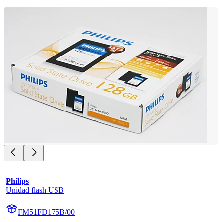
Philips
Unidad flash USB
FM51FD175B/00