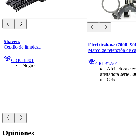
Shavers
Electricshaver7000, S0
Cepillo de limpieza
Marco de retención de ca
CRP338/01
CRP352/01
Negro
Afeitadora eléc
afeitadora serie 3
Gris
Opiniones