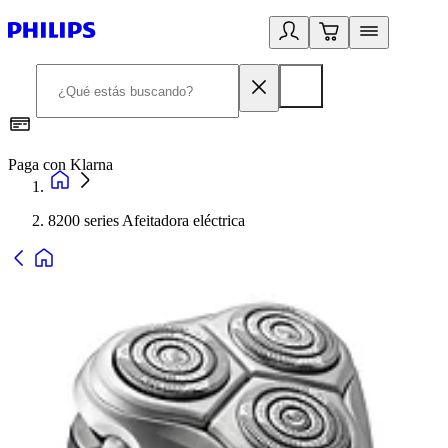
Paga con Klarna
R
8200 series Afeitadora eléctrica