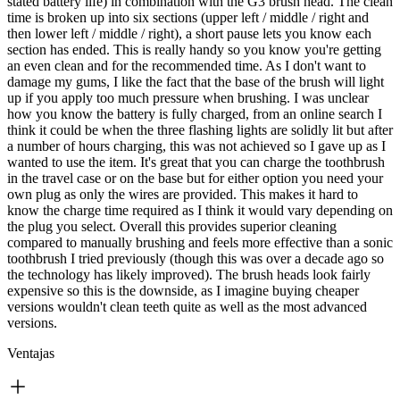
stated battery life) in combination with the G3 brush head. The clean
time is broken up into six sections (upper left / middle / right and
then lower left / middle / right), a short pause lets you know each
section has ended. This is really handy so you know you're getting
an even clean and for the recommended time. As I don't want to
damage my gums, I like the fact that the base of the brush will light
up if you apply too much pressure when brushing. I was unclear
how you know the battery is fully charged, from an online search I
think it could be when the three flashing lights are solidly lit but after
a number of hours charging, this was not achieved so I gave up as I
wanted to use the item. It's great that you can charge the toothbrush
in the travel case or on the base but for either option you need your
own plug as only the wires are provided. This makes it hard to
know the charge time required as I think it would vary depending on
the plug you select. Overall this provides superior cleaning
compared to manually brushing and feels more effective than a sonic
toothbrush I tried previously (though this was over a decade ago so
the technology has likely improved). The brush heads look fairly
expensive so this is the downside, as I imagine buying cheaper
versions wouldn't clean teeth quite as well as the most advanced
versions.
Ventajas