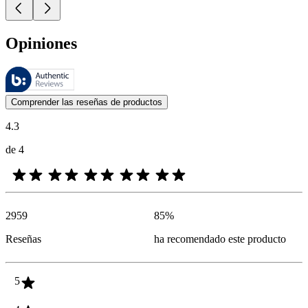
Opiniones
Estas reseñas las gestiona Bazaarvoice y cumplen con la política de au
Las opiniones de los clientes en forma de reseñas de productos y calif
Comprender las reseñas de productos
4.3
de 4
2959
85
%
Reseñas
ha recomendado este producto
5