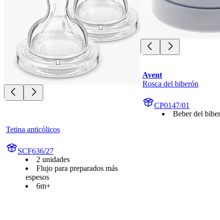
Avent
Rosca del biberón
CP0147/01
Beber del bibe
Tetina anticólicos
SCF636/27
2 unidades
Flujo para preparados más
espesos
6m+