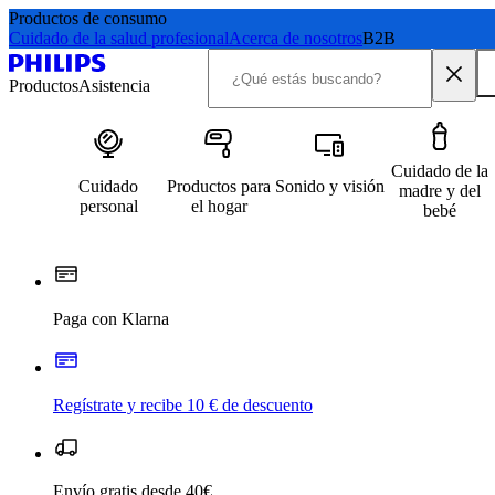
Productos de consumo
Cuidado de la salud profesional
Acerca de nosotros
B2B
Productos
Asistencia
Cuidado de la
Cuidado
Productos para
Sonido y visión
madre y del
personal
el hogar
bebé
Paga con Klarna
Regístrate y recibe 10 € de descuento
Envío gratis desde 40€