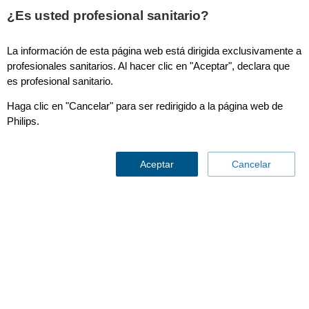
This page is also available in
United States (English)
¿Es usted profesional sanitario?
La información de esta página web está dirigida exclusivamente a
profesionales sanitarios. Al hacer clic en "Aceptar", declara que
es profesional sanitario.
Haga clic en "Cancelar" para ser redirigido a la página web de
Philips.
Aceptar
Cancelar
Imágenes intraoperatorias
en neurocirugía