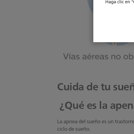
Haga clic en "
Cuida de tu sue
¿Qué es la ape
La apnea del sueño es un trastorn
ciclo de sueño.