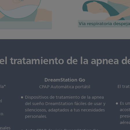
el tratamiento de la apnea d
DreamStation Go
la*
El tra
CPAP Automática portátil
Dispositivos de tratamiento de la apnea
el
Es un
del sueño DreamStation fáciles de usar y
a
acos
silenciosos, adaptados a tus necesidades
to.
presi
personales.
aére
asales