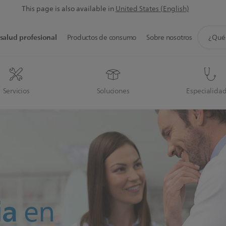
This page is also available in
United States (English)
icono
salud profesional
Productos de consumo
Sobre nosotros
de
soporte
de
búsque
Servicios
Soluciones
Especialida
ia
en