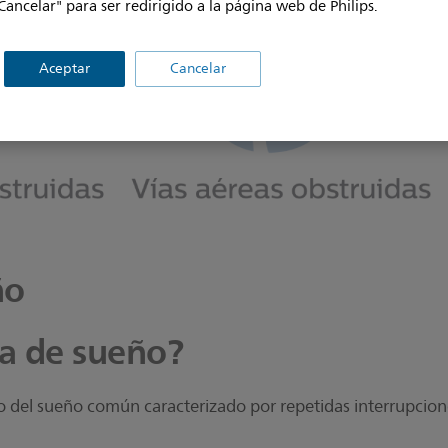
Cancelar" para ser redirigido a la página web de Philips.
Aceptar
Cancelar
ño
na de sueño?
o del sueño común caracterizado por repetidas interrupcione