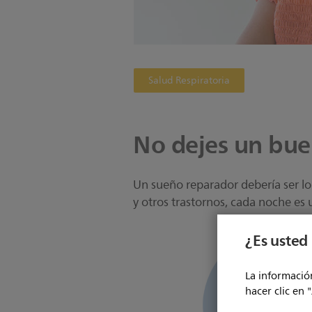
Salud Respiratoria
No dejes un bue
Un sueño reparador debería ser lo
y otros trastornos, cada noche es 
¿Es usted 
La información
hacer clic en 