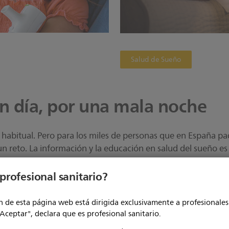
Salud de Sueño
n día, por una mala noche
 habitual. Pero para los miles de personas que en España 
un reto. La información y la educación en salud del sueño es
profesional sanitario?
 de esta página web está dirigida exclusivamente a profesionales 
"Aceptar", declara que es profesional sanitario.