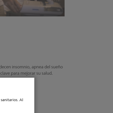
padecen insomnio, apnea del sueño
 clave para mejorar su salud.
sanitarios. Al