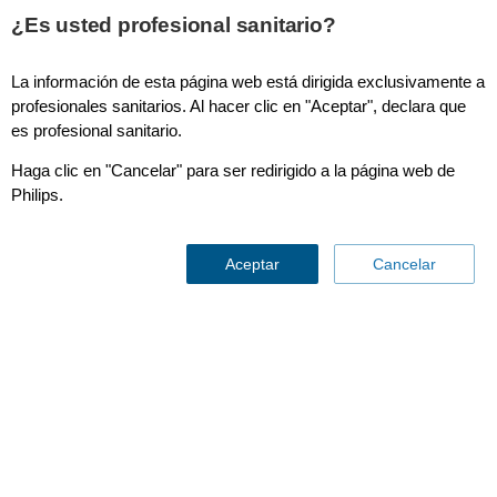
This page is also available in
United States (English)
¿Es usted profesional sanitario?
La información de esta página web está dirigida exclusivamente a
profesionales sanitarios. Al hacer clic en "Aceptar", declara que
es profesional sanitario.
Women's Healthcare
Haga clic en "Cancelar" para ser redirigido a la página web de
Philips.
Aceptar
Cancelar
Women's Healthcare
Contáctenos