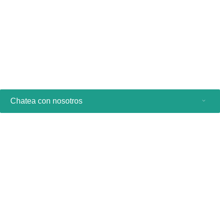
Sencillez: interfaz de usuario intuitiva
Visualización de la aguja
Conectividad con Wi-Fi, Ethernet, DICOM, Bluetooth
Ver producto
Chatea con nosotros
Productos de consumo
Profesionales sanitarios
Otras soluciones comerciales