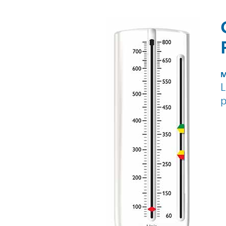
M
L
p