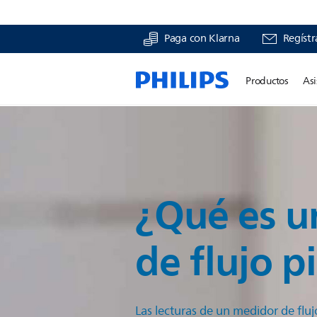
Paga con Klarna
Regístr
Productos
Asi
¿Qué es u
de flujo p
Las lecturas de un medidor de fluj