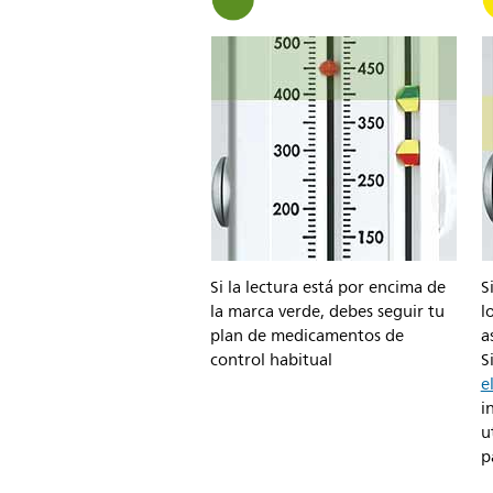
Si la lectura está por encima de
S
la marca verde, debes seguir tu
l
plan de medicamentos de
a
control habitual
S
e
i
u
p