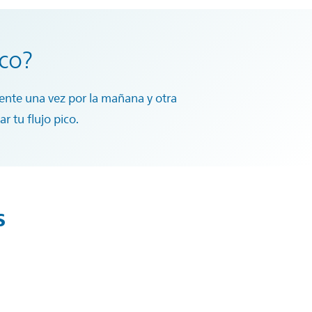
ico?
mente una vez por la mañana y otra
r tu flujo pico.
s