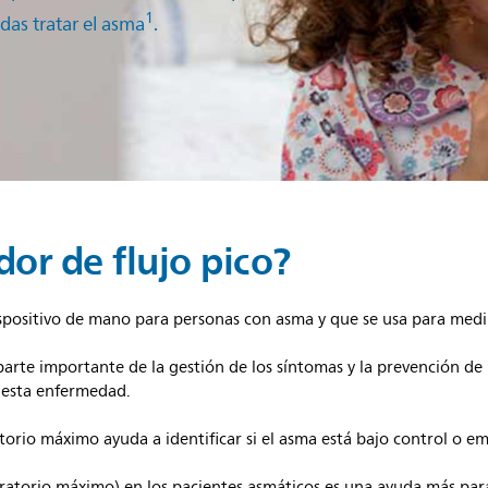
1
edas tratar el asma
.
or de flujo pico?
positivo de mano para personas con asma y que se usa para medir
parte importante de la gestión de los síntomas y la prevención d
 esta enfermedad.
torio máximo ayuda a identificar si el asma está bajo control o 
ratorio máximo) en los pacientes asmáticos es una ayuda más para