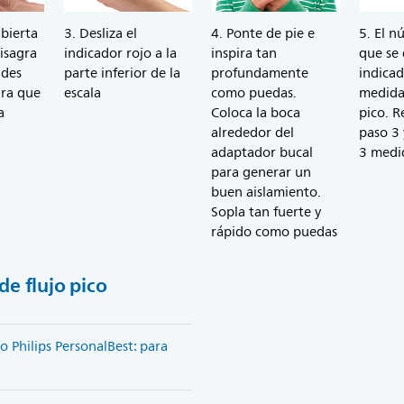
ubierta
3. Desliza el
4. Ponte de pie e
5. El n
bisagra
indicador rojo a la
inspira tan
que se 
ades
parte inferior de la
profundamente
indicad
ara que
escala
como puedas.
medida 
a
Coloca la boca
pico. R
alrededor del
paso 3
adaptador bucal
3 medi
para generar un
buen aislamiento.
Sopla tan fuerte y
rápido como puedas
de flujo pico
o Philips PersonalBest: para