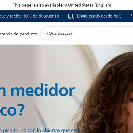
This page is also available in
United States (English)
ate y recibe 10 € de descuento
Envío gratis desde 40€
icono
stencia del producto
de
soporte
de
búsqueda
n medidor
ico?
o pico te indican lo abiertas que están