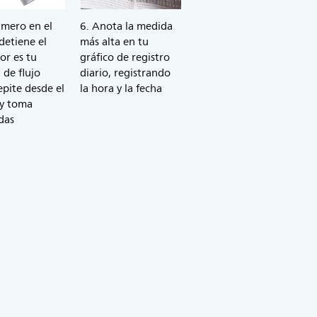
úmero en el
6. Anota la medida
detiene el
más alta en tu
or es tu
gráfico de registro
de flujo
diario, registrando
epite desde el
la hora y la fecha
 y toma
das