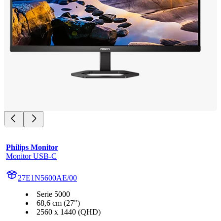
Philips Monitor
Monitor USB-C
27E1N5600AE/00
Serie 5000
68,6 cm (27")
2560 x 1440 (QHD)