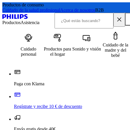
Productos de consumo
Cuidado de la salud profesional
Acerca de nosotros
B2B
Productos
Asistencia
Cuidado de la
Cuidado
Productos para
Sonido y visión
madre y del
personal
el hogar
bebé
Paga con Klarna
Regístrate y recibe 10 € de descuento
Envío gratis desde 40€