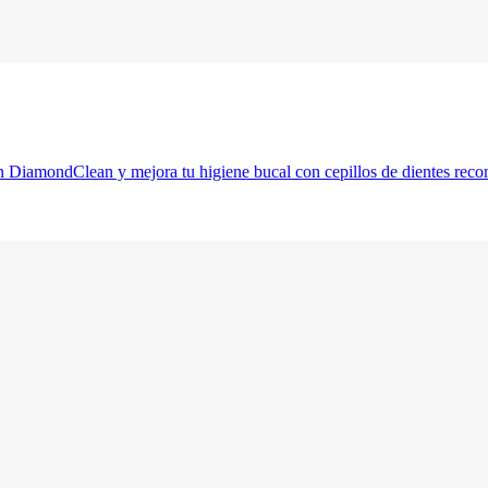
n DiamondClean y mejora tu higiene bucal con cepillos de dientes reco