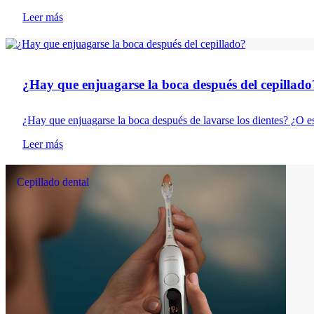
Leer más
Consejos para una buena salud...
¿Hay que enjuagarse la boca después del cepillado
¿Hay que enjuagarse la boca después de lavarse los dientes? ¿O e
Leer más
Cepillado dental