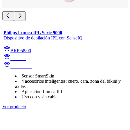
Philips Lumea IPL Serie 9000
Dispositivo de depilación IPL con SenseIQ
BRI958/00
BR1958
BR1958/00
Sensor SmartSkin
4 accesorios inteligentes: cuero, cara, zona del bikini y
axilas
Aplicación Lumea IPL
Uso con y sin cable
Ver producto