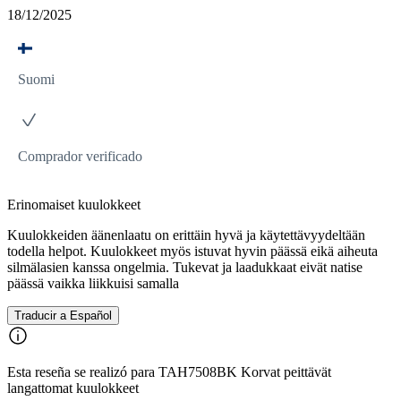
18/12/2025
Suomi
Comprador verificado
Erinomaiset kuulokkeet
Kuulokkeiden äänenlaatu on erittäin hyvä ja käytettävyydeltään
todella helpot. Kuulokkeet myös istuvat hyvin päässä eikä aiheuta
silmälasien kanssa ongelmia. Tukevat ja laadukkaat eivät natise
päässä vaikka liikkuisi samalla
Traducir a Español
Esta reseña se realizó para TAH7508BK Korvat peittävät
langattomat kuulokkeet