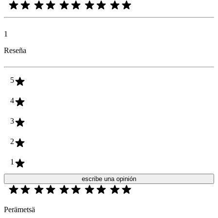
1
Reseña
5
4
3
2
1
escribe una opinión
Perämetsä