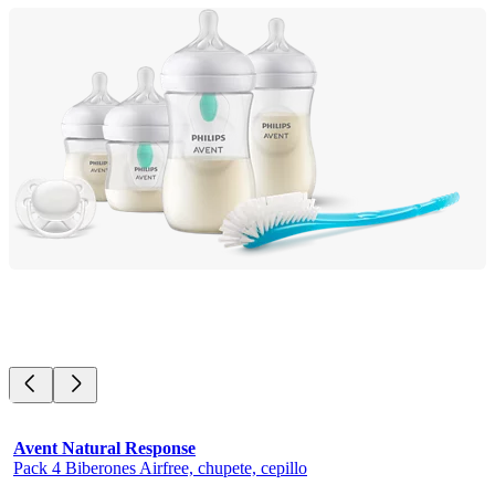
Avent Natural Response
Pack 4 Biberones Airfree, chupete, cepillo