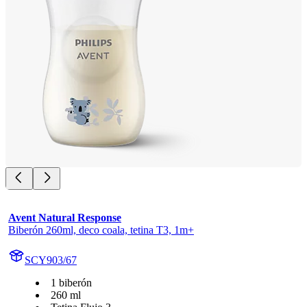
Avent Natural Response
Biberón 260ml, deco coala, tetina T3, 1m+
SCY903/67
1 biberón
260 ml