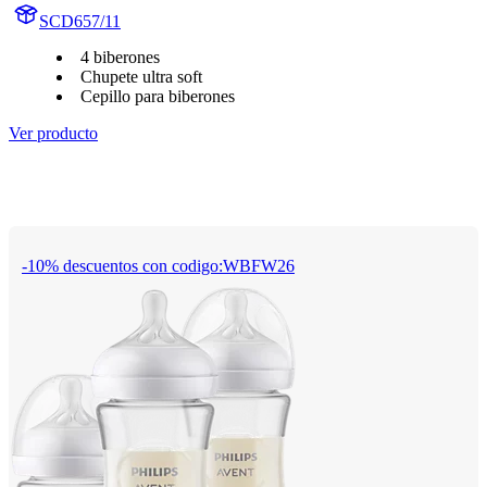
SCD657/11
4 biberones
Chupete ultra soft
Cepillo para biberones
Ver producto
-10% descuentos con codigo:WBFW26