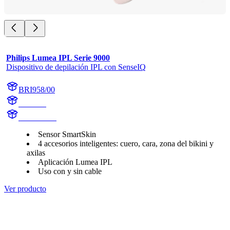
Philips Lumea IPL Serie 9000
Dispositivo de depilación IPL con SenseIQ
BRI958/00
BR1958
BR1958/00
Sensor SmartSkin
4 accesorios inteligentes: cuero, cara, zona del bikini y
axilas
Aplicación Lumea IPL
Uso con y sin cable
Ver producto