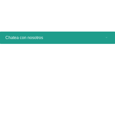
Ver producto
Chatea con nosotros
Productos de consumo
Profesionales sanitarios
Otras soluciones comerciales
Acerca de nosotros