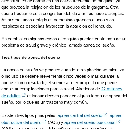
alcohol antes de dormir es una causa frecuente de ronquido, ya
que provoca la relajación de los músculos de la garganta. Otra
causa frecuente es la congestión debido a un resfriado o alergias.
Asimismo, unas amígdalas demasiado grandes o unas vías
respiratorias estrechas favorecen la aparición del ronquido.
En cambio, en algunos casos el ronquido puede ser síntoma de un
problema de salud grave y crónico llamado apnea del sueño.
Tres tipos de apnea del sueño
La apnea del sueño se produce cuando la respiración se ralentiza
o incluso se detiene brevemente cinco veces o más durante la
noche. Como resultado, el sueño se interrumpe, lo que puede
conllevar complicaciones para la salud. Alrededor de
22 millones
de adultos
estadounidenses padecen alguna forma de apnea del
sueño, por lo que es un trastorno muy común.
Existen tres tipos principales:
apnea central del sueño
,
apnea
obstructiva del sueño
(AOS) y
apnea del sueño posicional
(ASP). La apnea central del sueño es la menos común y se