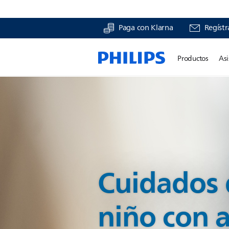
Paga con Klarna
Regístr
Productos
Asi
Cuidados 
niño con 