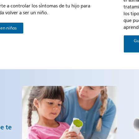
el asm
e a controlar los síntomas de tu hijo para
tratami
a volver a ser un niño.
los tip
que pue
aprend
 en niños
Gu
e te