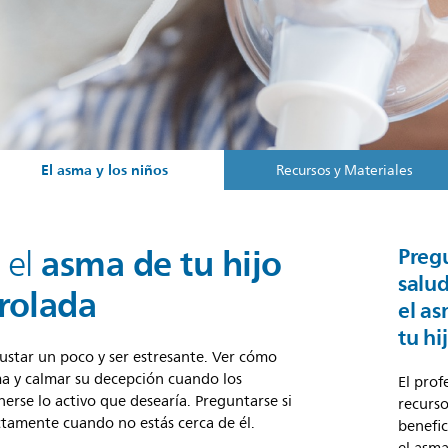
El asma y los niños
Recursos y Materiales
asma de tu hijo
 el
Pregu
salud
rolada
el a
tu hi
star un poco y ser estresante. Ver cómo
ma y calmar su decepción cuando los
El prof
erse lo activo que desearía. Preguntarse si
recurso
tamente cuando no estás cerca de él.
benefic