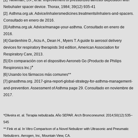
Nebuhaler spacer device. Thorax, 1984; 39(12) 935-41
[2] Asthma.org.uk. Advice/inhalersmedicines.treatments/inhalers-and-spacers.
Consultado en enero de 2016.
[3] Asthma.org.uk. Advice/manage-your-asthma. Consultado en enero de
2016.
[4] Gardenhire D., Arzu A., Dean H., Myers T. A guide to aerosol delivery
devices for respiratory therapists 3rd edition, American Association for
Respiratory Care, 2013.
[5] En comparación con el dispositivo Aeroneb Go (Producto de Philips
*
Respironics Inc.)
[6] Usando los fármacos más comunes**
[7] ginasthma.org. 2017-gina-report-global-strategy-for-asthma-management-
and-prevention. Assessment of Asthma page 29. Consultado en noviembre de
2017.
*Oliveira et. al. Terapia nebulizada. Año SEPAR. Arch Bronconeumol. 2014;50(12):535–
545
** Fink et al. In Vitro Comparison of a Novel Nebulizer with Ultrasonic and Pneumatic
Nebulizers. Aerogen, Inc, Mountain View, CA.