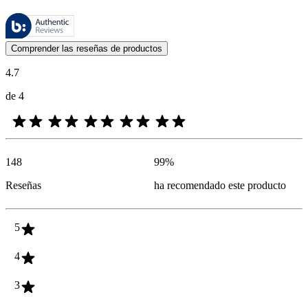
Estas reseñas las gestiona Bazaarvoice y cumplen con la política de au
Las opiniones de los clientes en forma de reseñas de productos y calif
Comprender las reseñas de productos
4.7
de 4
148
99
%
Reseñas
ha recomendado este producto
5
4
3