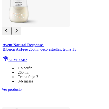
Avent Natural Response 
Biberón AirFree 260ml, deco estrellas, tetina T3
SCY673/82
1 biberón
260 ml
Tetina flujo 3
3-6 meses
Ver producto