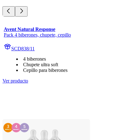
Avent Natural Response
Pack 4 biberones, chupete, cepillo
SCD838/11
4 biberones
Chupete ultra soft
Cepillo para biberones
Ver producto