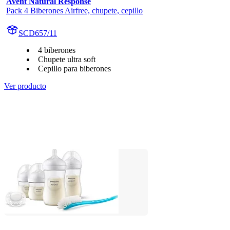
Avent Natural Response
Pack 4 Biberones Airfree, chupete, cepillo
SCD657/11
4 biberones
Chupete ultra soft
Cepillo para biberones
Ver producto