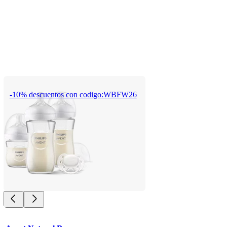
-10% descuentos con codigo:WBFW26