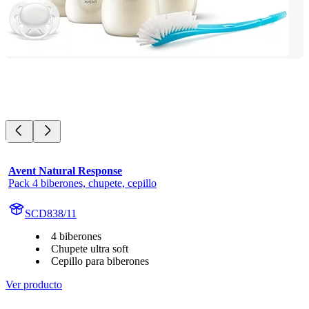
Avent Natural Response
Pack 4 biberones, chupete, cepillo
SCD838/11
4 biberones
Chupete ultra soft
Cepillo para biberones
Ver producto