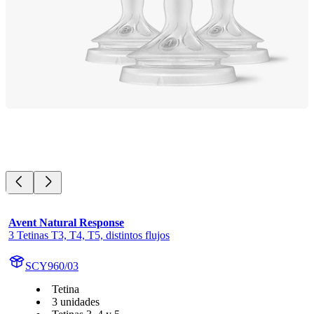
Avent Natural Response
3 Tetinas T3, T4, T5, distintos flujos
SCY960/03
Tetina
3 unidades