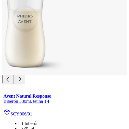
Avent Natural Response
Biberón 330ml, tetina T4
SCY906/01
1 biberón
330 ml