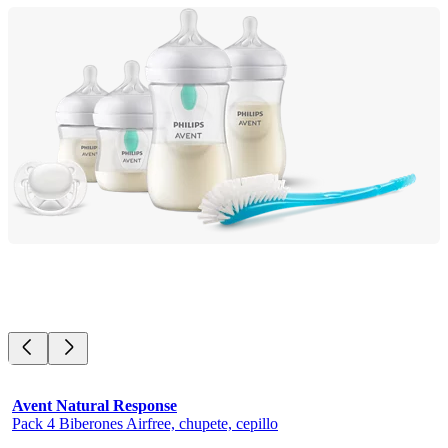
Avent Natural Response
Pack 4 Biberones Airfree, chupete, cepillo