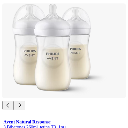
Avent Natural Response
3 Biberones 260ml, tetina T3, 1m+