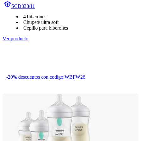
SCD838/11
4 biberones
Chupete ultra soft
Cepillo para biberones
Ver producto
-20% descuentos con codigo:WBFW26