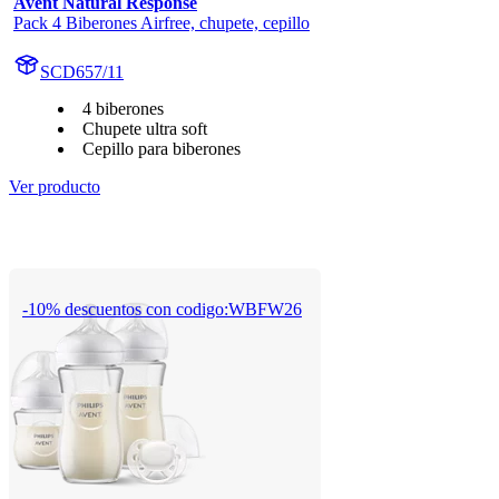
Avent Natural Response
Pack 4 Biberones Airfree, chupete, cepillo
SCD657/11
4 biberones
Chupete ultra soft
Cepillo para biberones
Ver producto
-10% descuentos con codigo:WBFW26