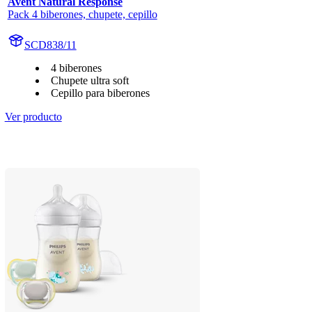
Avent Natural Response
Pack 4 biberones, chupete, cepillo
SCD838/11
4 biberones
Chupete ultra soft
Cepillo para biberones
Ver producto