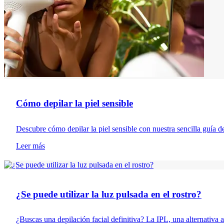
Cómo depilar la piel sensible
Descubre cómo depilar la piel sensible con nuestra sencilla guía de
Leer más
Depilación
¿Se puede utilizar la luz pulsada en el rostro?
¿Buscas una depilación facial definitiva? La IPL, una alternativa a 