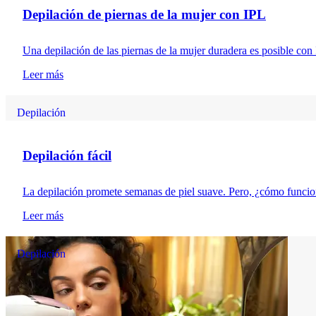
Depilación de piernas de la mujer con IPL
Una depilación de las piernas de la mujer duradera es posible con
Leer más
Depilación
Depilación fácil
La depilación promete semanas de piel suave. Pero, ¿cómo funcio
Leer más
Depilación