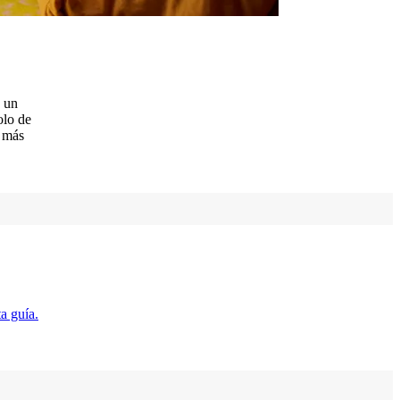
o un
olo de
n más
a guía.