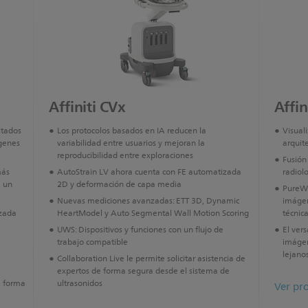
Affiniti CVx
Affin
ltados
Los protocolos basados en IA reducen la
Visual
genes
variabilidad entre usuarios y mejoran la
arquite
reproducibilidad entre exploraciones
Fusión
más
AutoStrain LV ahora cuenta con FE automatizada
radiolo
e un
2D y deformación de capa media
PureWa
Nuevas mediciones avanzadas: ETT 3D, Dynamic
imágen
izada
HeartModel y Auto Segmental Wall Motion Scoring
técnic
UWS: Dispositivos y funciones con un flujo de
El ver
trabajo compatible
imágen
lejano
Collaboration Live le permite solicitar asistencia de
expertos de forma segura desde el sistema de
e forma
ultrasonidos
Ver pr
a