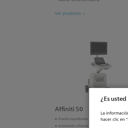
obtener asistencia experta
Ver producto
¿Es usted 
Affiniti 50
La información
hacer clic en 
Diseño equilibrado
Innovación, eficacia y calidad de imagen