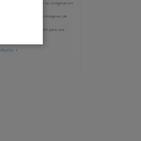
gencia anatómica convierte las imágenes en
stas
ve – el poder de adquirir imágenes de
tes técnicamente difíciles
z táctil parecida a una tablet para una
ción más fácil
oducto