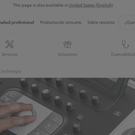
This page is also available in
United States (English)
icono
salud profesional
Productos de consumo
Sobre nosotros
de
soporte
de
búsque
Servicios
Soluciones
Especialida
Cardiologia