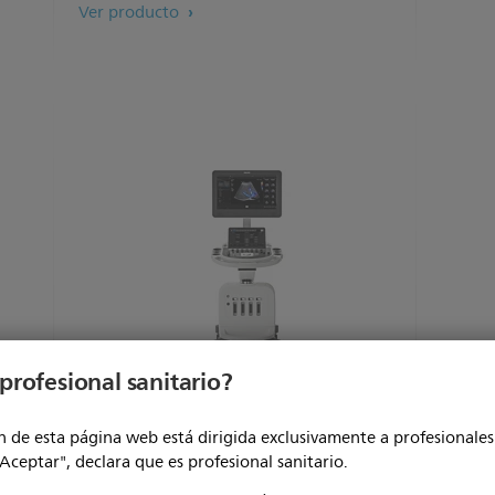
Ver producto
profesional sanitario?
Affiniti 30
EPIQ
 de esta página web está dirigida exclusivamente a profesionales 
"Aceptar", declara que es profesional sanitario.
Visualización 3D Flow Viewer para vasculatura y
Flujo 
arquitectura cardiaca fetal
sorpre