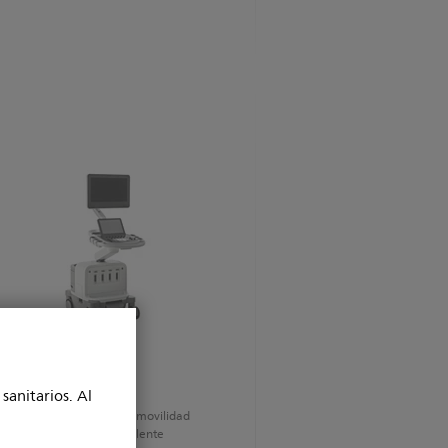
 5
sanitarios. Al
de trabajo avanzado para movilidad
ndente y ergonomía excelente