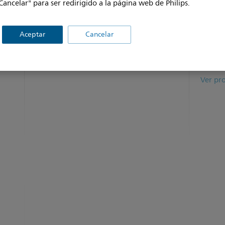
Cancelar" para ser redirigido a la página web de Philips.
Misma interfaz de usuario y compatibilidad de
Inteli
transductores en todas las plataformas Affiniti.
respue
PureWa
Aceptar
Cancelar
pacien
Ver producto
Interfa
navega
Ver pr