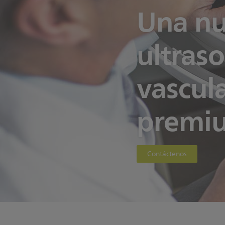
Una nu
ultras
vascul
premi
Contáctenos