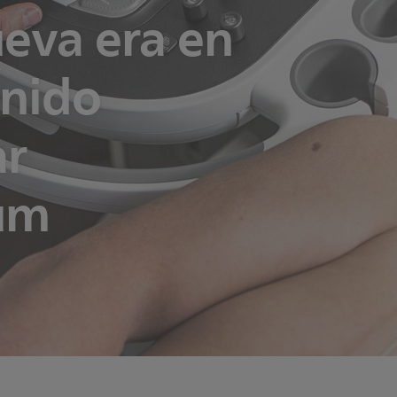
eva era en
onido
ar
um