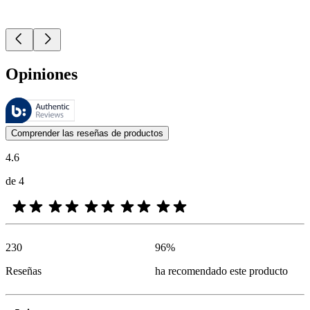
Opiniones
Estas reseñas las gestiona Bazaarvoice y cumplen con la política de au
Las opiniones de los clientes en forma de reseñas de productos y calif
Comprender las reseñas de productos
4.6
de 4
230
96
%
Reseñas
ha recomendado este producto