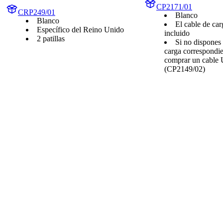
CP2171/01
CRP249/01
Blanco
Blanco
El cable de ca
Específico del Reino Unido
incluido
2 patillas
Si no dispones 
carga correspondie
comprar un cable
(CP2149/02)