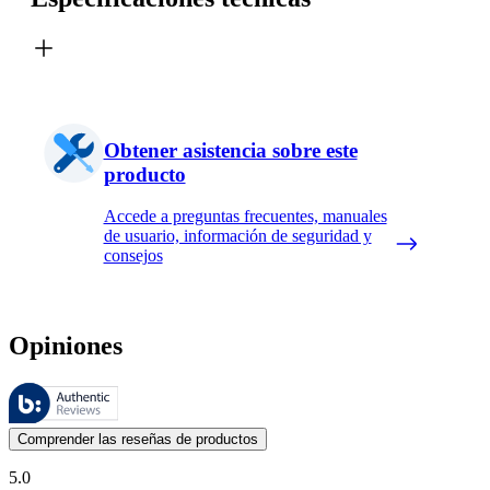
Obtener asistencia sobre este
producto
Accede a preguntas frecuentes, manuales
de usuario, información de seguridad y
consejos
Opiniones
Estas reseñas las gestiona Bazaarvoice y cumplen con la política de au
Las opiniones de los clientes en forma de reseñas de productos y calif
Comprender las reseñas de productos
5.0